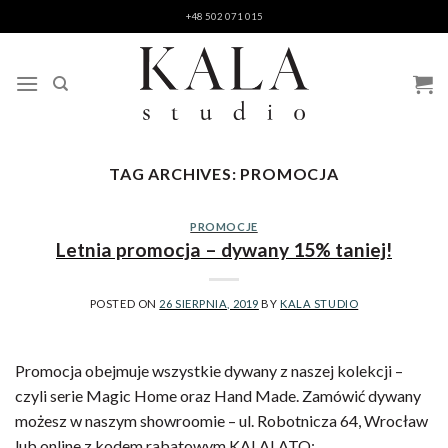
Skip
+48 502 071 015
to
content
TAG ARCHIVES:
PROMOCJA
PROMOCJE
Letnia promocja – dywany 15% taniej!
POSTED ON
26 SIERPNIA, 2019
BY
KALA STUDIO
Promocja obejmuje wszystkie dywany z naszej kolekcji –
czyli serie Magic Home oraz Hand Made. Zamówić dywany
możesz w naszym showroomie – ul. Robotnicza 64, Wrocław
lub online z kodem rabatowym KALALATO: