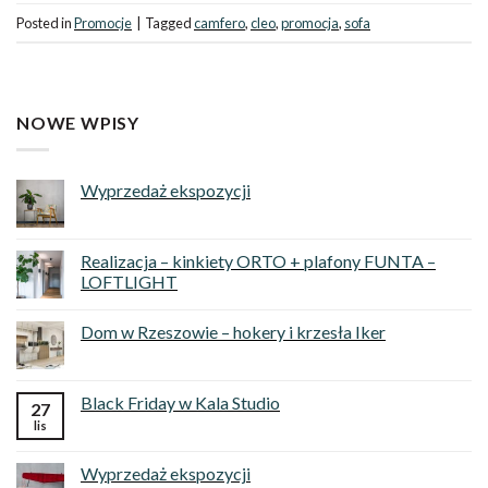
Posted in
Promocje
|
Tagged
camfero
,
cleo
,
promocja
,
sofa
NOWE WPISY
Wyprzedaż ekspozycji
Realizacja – kinkiety ORTO + plafony FUNTA –
LOFTLIGHT
Dom w Rzeszowie – hokery i krzesła Iker
Black Friday w Kala Studio
27
lis
Wyprzedaż ekspozycji