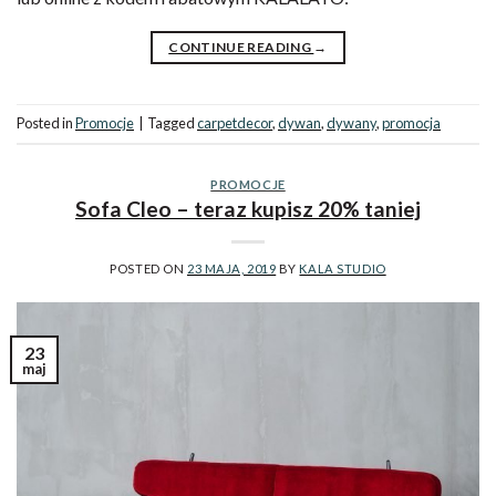
CONTINUE READING
→
Posted in
Promocje
|
Tagged
carpetdecor
,
dywan
,
dywany
,
promocja
PROMOCJE
Sofa Cleo – teraz kupisz 20% taniej
POSTED ON
23 MAJA, 2019
BY
KALA STUDIO
23
maj