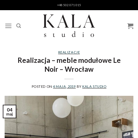
Skip
+48 502 071 015
to
content
REALIZACJE
Realizacja – meble modułowe Le
Noir – Wrocław
POSTED ON
4 MAJA, 2019
BY
KALA STUDIO
04
maj