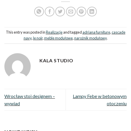
This entry was posted in
Realizacje
and tagged
adriana furniture
,
cascade
navy
,
le noir
,
meble modułowe
,
narożnik modułowy
.
KALA STUDIO
Wrocław stoi designem –
Lampy Febe w betonowym
wywiad
otoczeniu